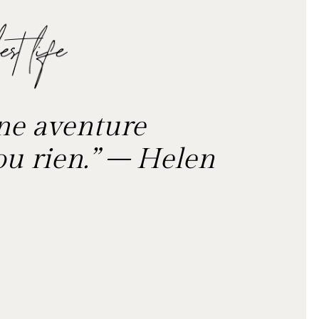
une aventure
u rien.”
– Helen