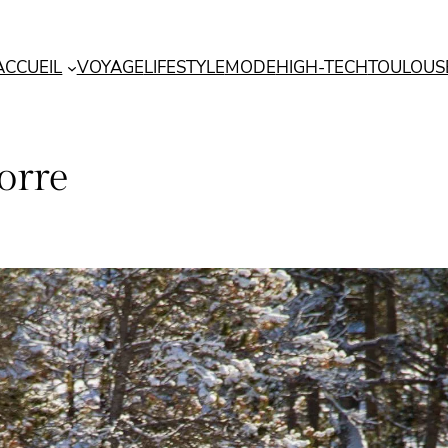
ACCUEIL
VOYAGE
LIFESTYLE
MODE
HIGH-TECH
TOULOUS
orre