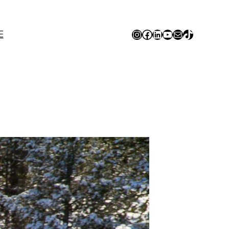
Instagram
Facebook
LinkedIn
YouTube
E-mail
TikTok
E