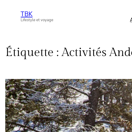
Aller
TBK
au
Lifestyle et voyage
contenu
Étiquette :
Activités And