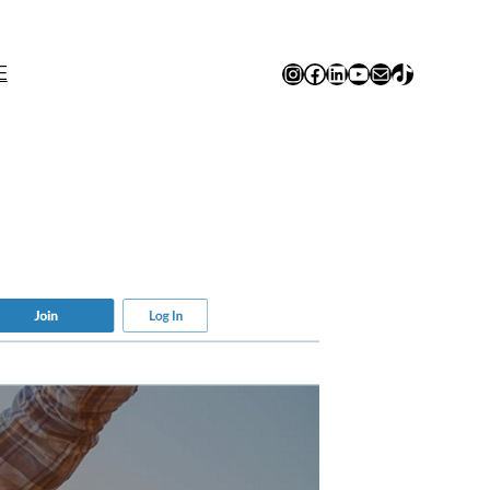
Instagram
Facebook
LinkedIn
YouTube
E-mail
TikTok
E