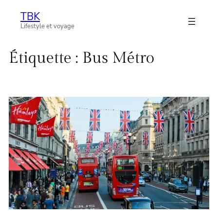
Aller
TBK
au
Lifestyle et voyage
contenu
Étiquette :
Bus Métro