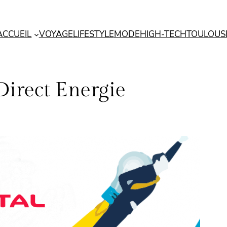
ACCUEIL
VOYAGE
LIFESTYLE
MODE
HIGH-TECH
TOULOUS
irect Energie