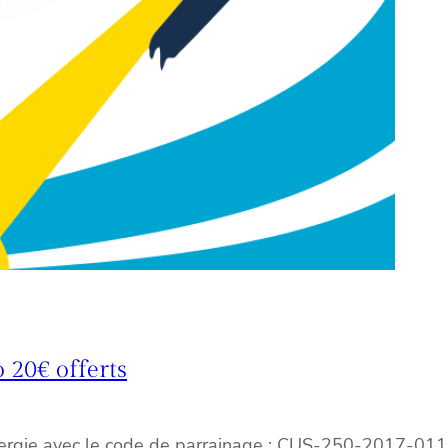
 20€ offerts
Energie avec le code de parrainage : CUS-250-2017-0110