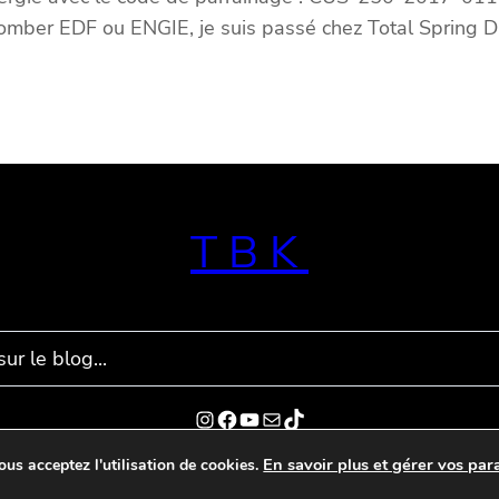
z tomber EDF ou ENGIE, je suis passé chez Total Spring 
TBK
Instagram
Facebook
YouTube
E-mail
TikTok
En savoir plus et gérer vos par
ous acceptez l'utilisation de cookies.
@Copyright 2015 – François Cortes