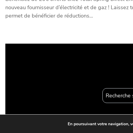
nouveau fournisseur d’électricité et de gaz ! Laisse
permet de bénéficier de réductions…
R
e
c
h
e
En poursuivant votre navigation, v
r