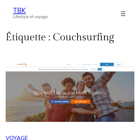
Aller
TBK
au
Lifestyle et voyage
contenu
Étiquette :
Couchsurfing
VOYAGE