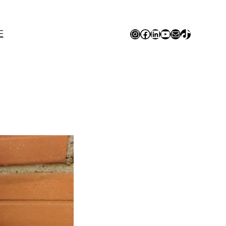
Instagram
Facebook
LinkedIn
YouTube
E-mail
TikTok
E