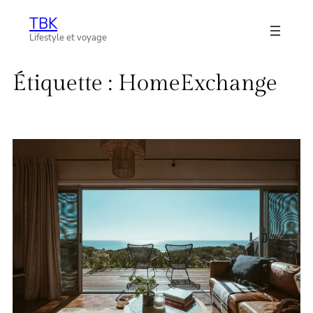
Aller
TBK
au
Lifestyle et voyage
contenu
Étiquette :
HomeExchange