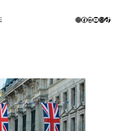
Instagram
Facebook
LinkedIn
YouTube
E-mail
TikTok
E