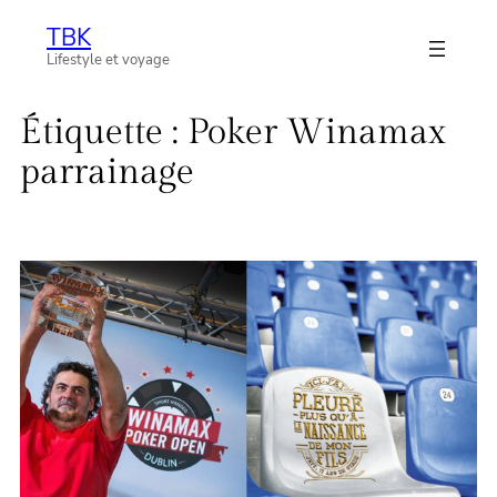
Aller
TBK
au
Lifestyle et voyage
contenu
Étiquette :
Poker Winamax
parrainage