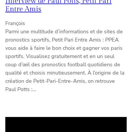
Interview de Paul Potts, Petit Pari
Entre Amis
François
Parmi une multitude d’informations et de sites de
pronostics sportifs, Petit Pari Entre Amis : PPEA
vous aide à faire le bon choix et gagner vos paris
sportifs. Visualisez gratuitement et en un seul
coup d’œil des pronostics football quotidiens de
qualité et choisis minutieusement. À l’origine de la
création de Petit-Pari-Entre-Amis, on retrouve
Paul Potts :…