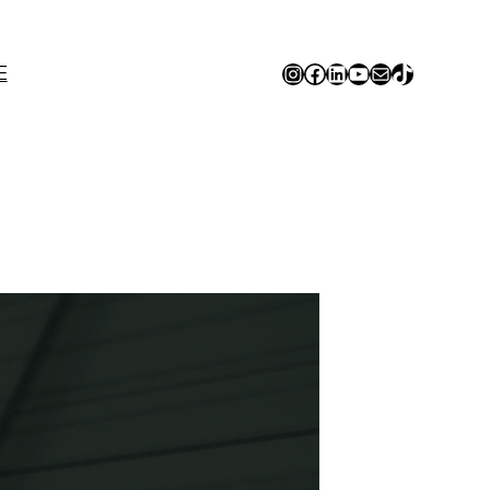
Instagram
Facebook
LinkedIn
YouTube
E-mail
TikTok
E