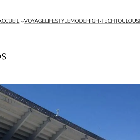
ACCUEIL
VOYAGE
LIFESTYLE
MODE
HIGH-TECH
TOULOUS
os