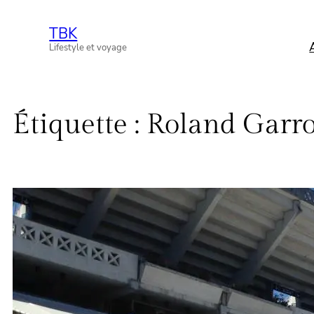
Aller
TBK
au
Lifestyle et voyage
contenu
Étiquette :
Roland Garr