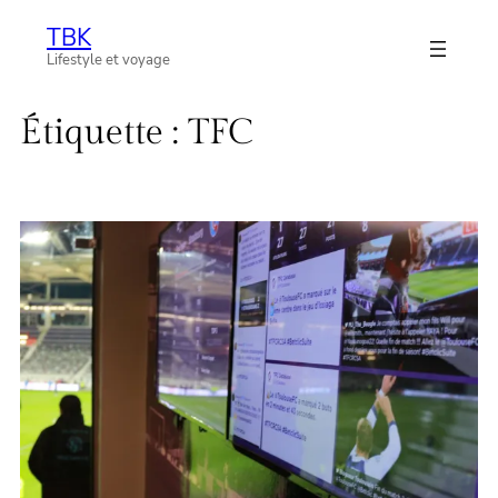
Aller
TBK
au
Lifestyle et voyage
contenu
Étiquette :
TFC