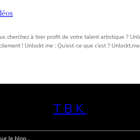
déos
 cherchez à tirer profit de votre talent artistique ? Unl
facilement ! Unlockt me : Qu’est-ce que c’est ? Unlockt.
TBK