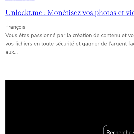
Unlockt.me : Monétisez vos photos et vi
François
Vous êtes passionné par la création de contenu et vous
vos fichiers en toute sécurité et gagner de l’argent 
aux…
R