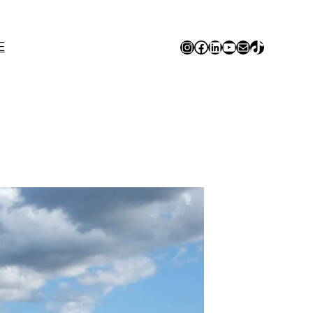
Instagram
Facebook
LinkedIn
YouTube
E-mail
TikTok
E