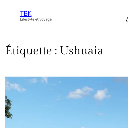
Aller
TBK
au
Lifestyle et voyage
contenu
Étiquette :
Ushuaia