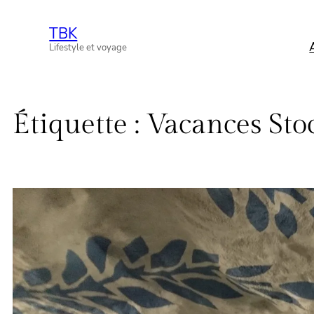
Aller
TBK
au
Lifestyle et voyage
contenu
Étiquette :
Vacances St