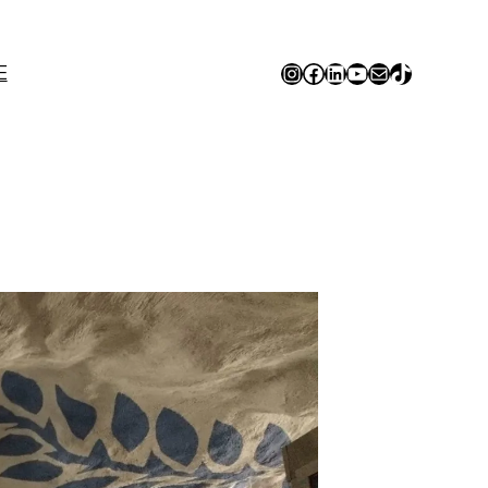
Instagram
Facebook
LinkedIn
YouTube
E-mail
TikTok
E