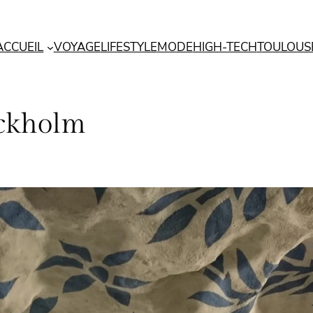
ACCUEIL
VOYAGE
LIFESTYLE
MODE
HIGH-TECH
TOULOUS
ockholm