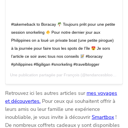
#takemeback to Boracay
Toujours prêt pour une petite
session snorkeling
Pour notre dernier jour aux
Philippines on a loué un private boat (une petite pirogue)
à la journée pour faire tous les spots de l’île
Je sors
l’article ce soir avec tous nos conseils
#boracay
#philippines #lligiligan #snorkeling #travelblogger
Une publication partagée par François (@tendancesblook) le
le 
Retrouvez ici les autres articles sur
mes voyages
et découvertes.
Pour ceux qui souhaitent offrir à
leurs amis ou leur famille une expérience
inoubliable, je vous invite à découvrir
Smartbox
!
De nombreux coffrets cadeaux y sont disponibles