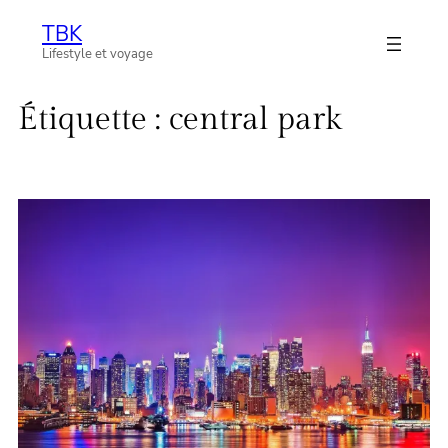
Aller
TBK
au
Lifestyle et voyage
contenu
Étiquette :
central park