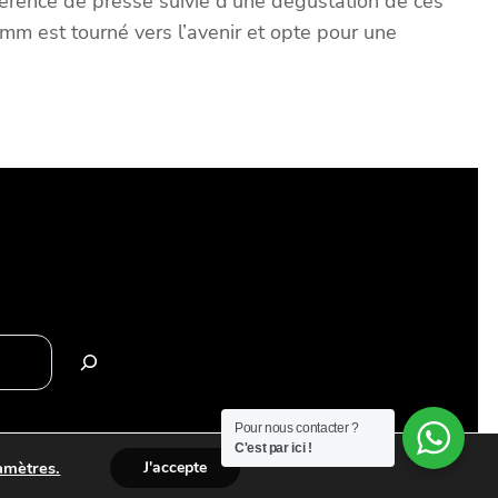
nférence de presse suivie d’une dégustation de ces
imm est tourné vers l’avenir et opte pour une
Pour nous contacter ?
C'est par ici !
amètres.
J'accepte