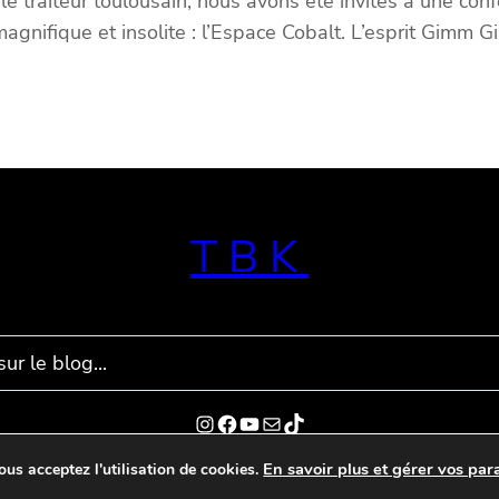
le traiteur toulousain, nous avons été invités à une co
gnifique et insolite : l’Espace Cobalt. L’esprit Gimm G
TBK
Instagram
Facebook
YouTube
E-mail
TikTok
En savoir plus et gérer vos par
ous acceptez l'utilisation de cookies.
@Copyright 2015 – François Cortes