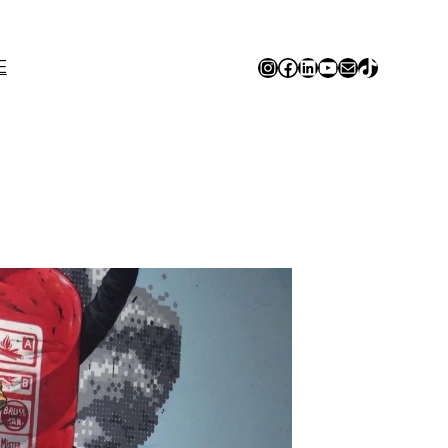
Instagram
Facebook
LinkedIn
YouTube
E-mail
TikTok
E