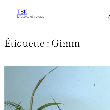
Aller
TBK
au
Lifestyle et voyage
contenu
Étiquette :
Gimm