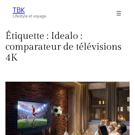
Aller
TBK
au
Lifestyle et voyage
contenu
Étiquette :
Idealo :
comparateur de télévisions
4K