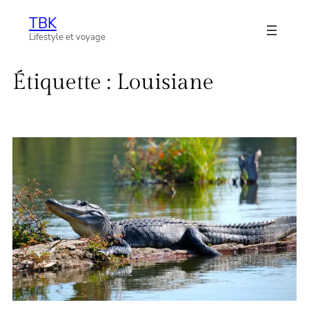
Aller
TBK
au
Lifestyle et voyage
contenu
Étiquette :
Louisiane