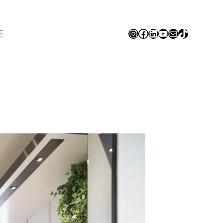
Instagram
Facebook
LinkedIn
YouTube
E-mail
TikTok
E