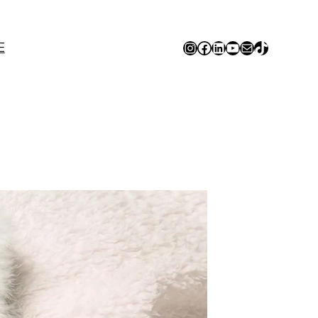
Instagram
Facebook
LinkedIn
YouTube
E-mail
TikTok
E