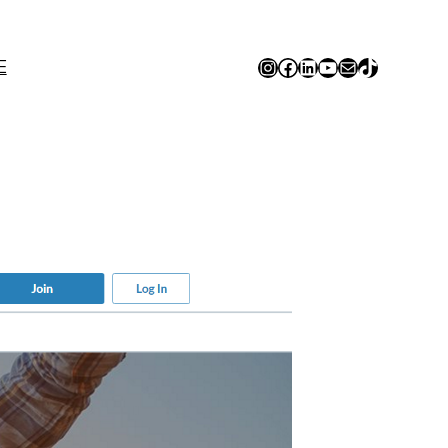
Instagram
Facebook
LinkedIn
YouTube
E-mail
TikTok
E