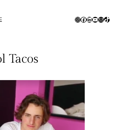
Instagram
Facebook
LinkedIn
YouTube
E-mail
TikTok
E
l Tacos