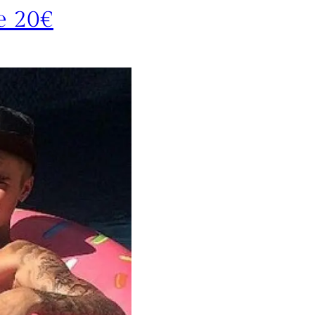
e 20€