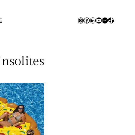
Instagram
Facebook
LinkedIn
YouTube
E-mail
TikTok
E
nsolites