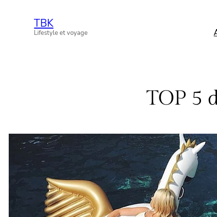
Aller
TBK
au
Lifestyle et voyage
contenu
TOP 5 d