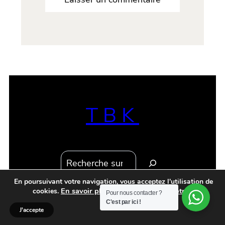
TBK
R
e
c
En poursuivant votre navigation, vous acceptez l'utilisation de
Instagram
Facebook
YouTube
E-mail
TikTok
En savoir plus et gérer vos paramètres.
cookies.
h
Pour nous contacter ?
C'est par ici !
e
J'accepte
@Copyright 2015 – François Cortes
r