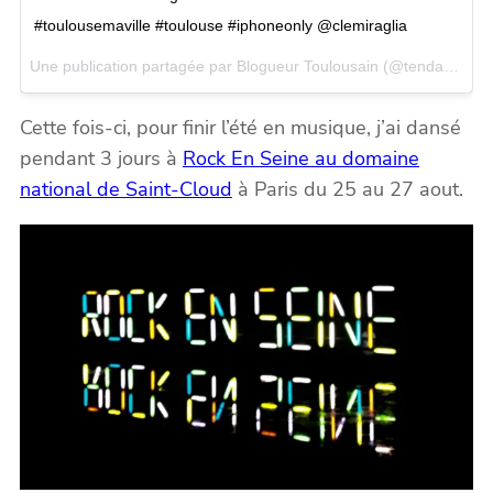
#toulousemaville #toulouse #iphoneonly @clemiraglia
Une publication partagée par Blogueur Toulousain (@tendancesblook) le
Cette fois-ci, pour finir l’été en musique, j’ai dansé
pendant 3 jours à
Rock En Seine au domaine
national de Saint-Cloud
à Paris du 25 au 27 aout.