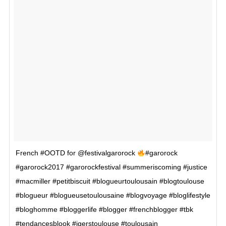
French #OOTD for @festivalgarorock
#garorock
#garorock2017 #garorockfestival #summeriscoming #justice
#macmiller #petitbiscuit #blogueurtoulousain #blogtoulouse
#blogueur #blogueusetoulousaine #blogvoyage #bloglifestyle
#bloghomme #bloggerlife #blogger #frenchblogger #tbk
#tendancesblook #igerstoulouse #toulousain