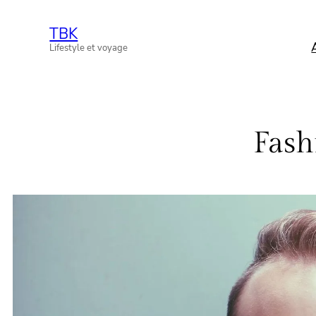
Aller
TBK
au
Lifestyle et voyage
contenu
Fash