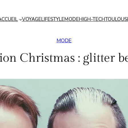
ACCUEIL
VOYAGE
LIFESTYLE
MODE
HIGH-TECH
TOULOUS
MODE
ion Christmas : glitter b