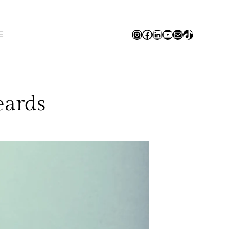
Instagram
Facebook
LinkedIn
YouTube
E-mail
TikTok
E
eards