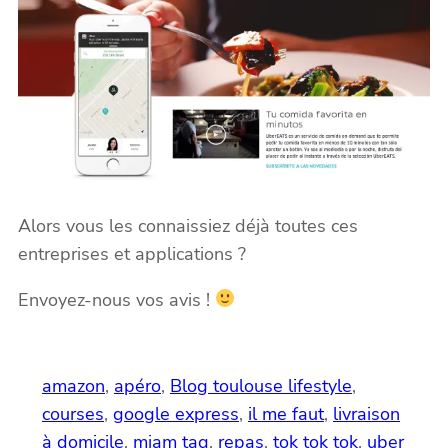
Alors vous les connaissiez déjà toutes ces
entreprises et applications ?
Envoyez-nous vos avis !
amazon
, 
apéro
, 
Blog toulouse lifestyle
, 
courses
, 
google express
, 
il me faut
, 
livraison
à domicile
, 
miam tag
, 
repas
, 
tok tok tok
, 
uber