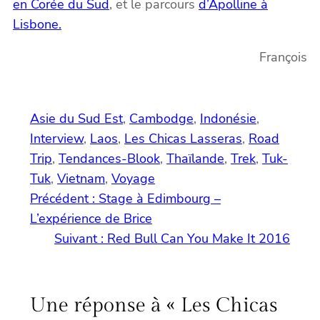
en Corée du Sud
, et le parcours
d’Apolline à
Lisbone.
François
Asie du Sud Est
, 
Cambodge
, 
Indonésie
, 
Interview
, 
Laos
, 
Les Chicas Lasseras
, 
Road
Trip
, 
Tendances-Blook
, 
Thaïlande
, 
Trek
, 
Tuk-
Tuk
, 
Vietnam
, 
Voyage
Précédent :
Stage à Edimbourg –
L’expérience de Brice
Suivant :
Red Bull Can You Make It 2016
Une réponse à « Les Chicas